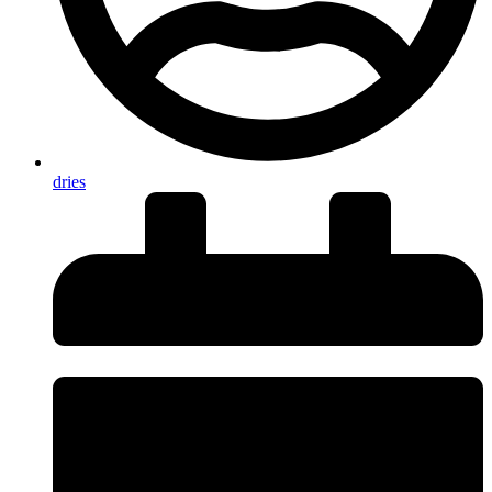
dries