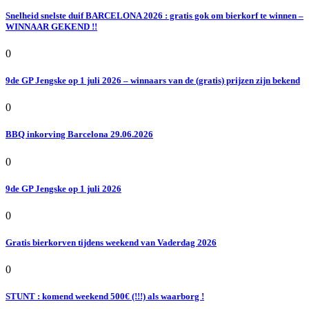
Snelheid snelste duif BARCELONA 2026 : gratis gok om bierkorf te winnen –
WINNAAR GEKEND !!
0
9de GP Jengske op 1 juli 2026 – winnaars van de (gratis) prijzen zijn bekend
0
BBQ inkorving Barcelona 29.06.2026
0
9de GP Jengske op 1 juli 2026
0
Gratis bierkorven tijdens weekend van Vaderdag 2026
0
STUNT : komend weekend 500€ (!!!) als waarborg !