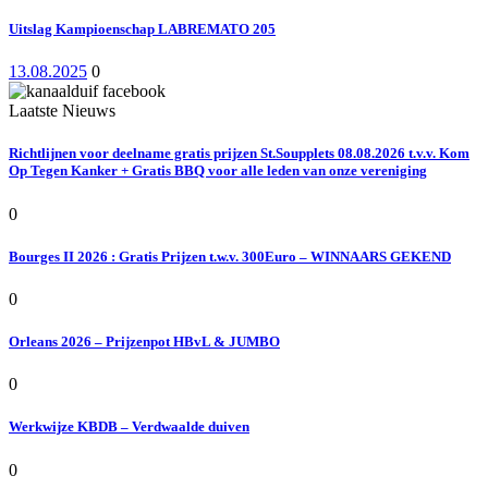
Uitslag Kampioenschap LABREMATO 205
13.08.2025
0
Laatste Nieuws
Richtlijnen voor deelname gratis prijzen St.Soupplets 08.08.2026 t.v.v. Kom
Op Tegen Kanker + Gratis BBQ voor alle leden van onze vereniging
0
Bourges II 2026 : Gratis Prijzen t.w.v. 300Euro – WINNAARS GEKEND
0
Orleans 2026 – Prijzenpot HBvL & JUMBO
0
Werkwijze KBDB – Verdwaalde duiven
0