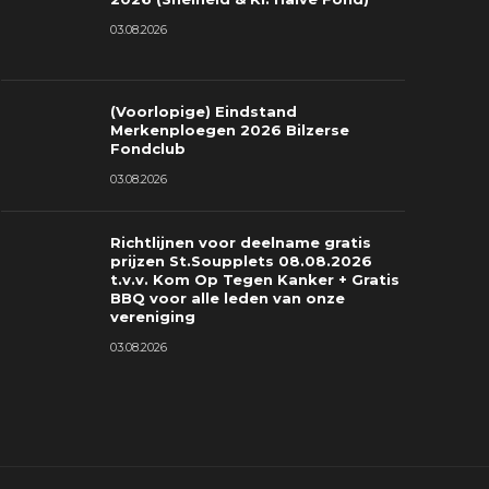
026 (Snelheid & Kl. Halve Fond)
2026 Bilze
03.08.2026
3.08.2026
0
03.08.2026
(Voorlopige) Eindstand
Merkenploegen 2026 Bilzerse
Fondclub
03.08.2026
Richtlijnen voor deelname gratis
prijzen St.Soupplets 08.08.2026
t.v.v. Kom Op Tegen Kanker + Gratis
BBQ voor alle leden van onze
vereniging
03.08.2026