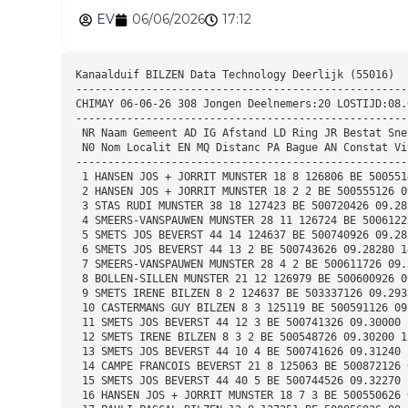
EV
06/06/2026
17:12
Kanaalduif BILZEN Data Technology Deerlijk (55016) 
----------------------------------------------------
CHIMAY 06-06-26 308 Jongen Deelnemers:20 LOSTIJD:08.
----------------------------------------------------
 NR Naam Gemeent AD IG Afstand LD Ring JR Bestat Sne
 N0 Nom Localit EN MQ Distanc PA Bague AN Constat Vi
----------------------------------------------------
 1 HANSEN JOS + JORRIT MUNSTER 18 8 126806 BE 500551
 2 HANSEN JOS + JORRIT MUNSTER 18 2 2 BE 500555126 0
 3 STAS RUDI MUNSTER 38 18 127423 BE 500720426 09.28
 4 SMEERS-VANSPAUWEN MUNSTER 28 11 126724 BE 5006122
 5 SMETS JOS BEVERST 44 14 124637 BE 500740926 09.28
 6 SMETS JOS BEVERST 44 13 2 BE 500743626 09.28280 1
 7 SMEERS-VANSPAUWEN MUNSTER 28 4 2 BE 500611726 09.
 8 BOLLEN-SILLEN MUNSTER 21 12 126979 BE 500600926 0
 9 SMETS IRENE BILZEN 8 2 124637 BE 503337126 09.293
 10 CASTERMANS GUY BILZEN 8 3 125119 BE 500591126 09
 11 SMETS JOS BEVERST 44 12 3 BE 500741326 09.30000 
 12 SMETS IRENE BILZEN 8 3 2 BE 500548726 09.30200 1
 13 SMETS JOS BEVERST 44 10 4 BE 500741626 09.31240 
 14 CAMPE FRANCOIS BEVERST 21 8 125063 BE 500872126 
 15 SMETS JOS BEVERST 44 40 5 BE 500744526 09.32270 
 16 HANSEN JOS + JORRIT MUNSTER 18 7 3 BE 500550626 