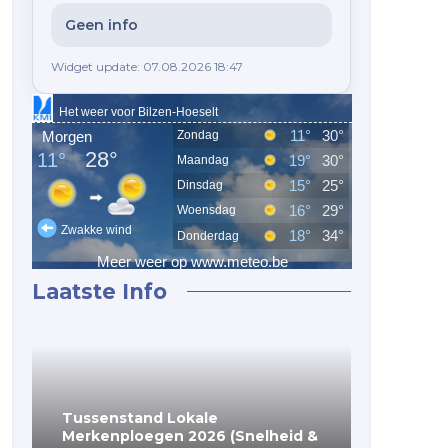
Geen info
Widget update: 07.08.2026 18:47
Laatste Info
Tussenstand Lokale
(Voorlop
Merkenploegen 2026 (Snelheid &
Merkenp