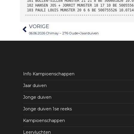
 101 BOLLEN-SILLEN MUNSTER 21 21 8 BE 500601826 10.0
 102 HANSEN JOS + JORRIT MUNSTER 18 17 10 BE 5005556
 103 PAULI LOUIS MUNSTER 20 6 6 BE 500755526 10.0714
----------------------------------------------------
VORIGE
06.06.2026 Chimay – 276 Oude+Jaarduiven
Info Kampioenschappen
Jaar duiven
Jonge duiven
Jonge duiven 1se reeks
Kampioenschappen
Leervluchten