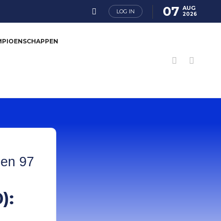
07
AUG
LOG IN
2026
MPIOENSCHAPPEN
 en 97
):