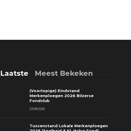
Laatste
Meest Bekeken
(Voorlopige) Eindstand
Merkenploegen 2026 Bilzerse
Fondclub
03.08.2026
Tussenstand Lokale Merkenploegen
ussenstand Lokale Merkenploegen
(Voorlopig
2026 (Snelheid & Kl. Halve Fond)