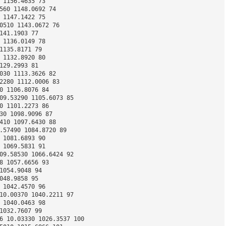
 1156.4635 73 
560 1148.0692 74 
 1147.1422 75 
0510 1143.0672 76 
141.1903 77 
 1136.0149 78 
1135.8171 79 
 1132.8920 80 
129.2993 81 
030 1113.3626 82 
2280 1112.0006 83 
0 1106.8076 84 
09.53290 1105.6073 85 
0 1101.2273 86 
30 1098.9096 87 
410 1097.6430 88 
.57490 1084.8720 89 
 1081.6893 90 
 1069.5831 91 
09.58530 1066.6424 92 
8 1057.6656 93 
1054.9048 94 
048.9858 95 
 1042.4570 96 
10.00370 1040.2211 97 
 1040.0463 98 
1032.7607 99 
6 10.03330 1026.3537 100 