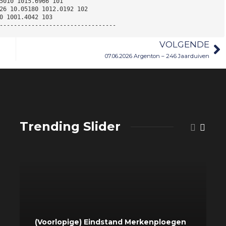
5010 1015.6966 101 
26 10.05180 1012.0192 102 
0 1001.4042 103 
--------------------------------- 
VOLGENDE
07.06.2026 Argenton – 246 Jaarduiven
Trending Slider
(Voorlopige) Eindstand Merkenploegen
T