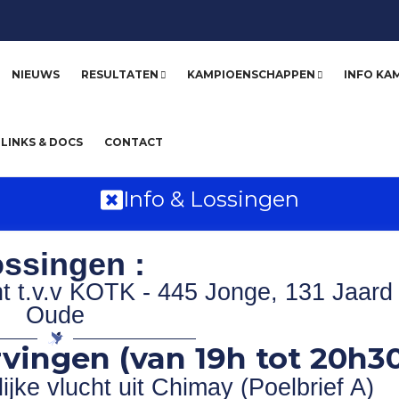
NIEUWS
RESULTATEN
KAMPIOENSCHAPPEN
INFO KA
LINKS & DOCS
CONTACT
Info & Lossingen
ssingen :
ht t.v.v KOTK - 445 Jonge, 131 Jaard
Oude
vingen (van 19h tot 20h30
jke vlucht uit Chimay (Poelbrief A)