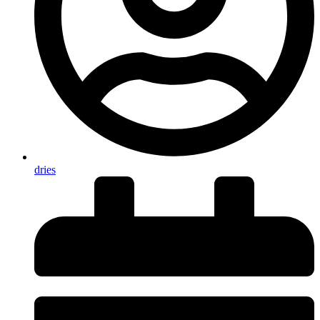
dries