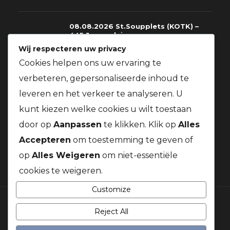
08.08.2026 St.Soupplets (KOTK) –
445 Jonge duiven
Wij respecteren uw privacy
08.08.2026
Cookies helpen ons uw ervaring te
verbeteren, gepersonaliseerde inhoud te
08.08.2026 St.Soupplets – 228
leveren en het verkeer te analyseren. U
Oude+Jaarduiven
kunt kiezen welke cookies u wilt toestaan
08.08.2026
door op
Aanpassen
te klikken. Klik op
Alles
Accepteren
om toestemming te geven of
op
Alles Weigeren
om niet-essentiële
cookies te weigeren.
Customize
Reject All
© 2026 Duivenbond Kanaalduif. Alle rechten voorbehouden