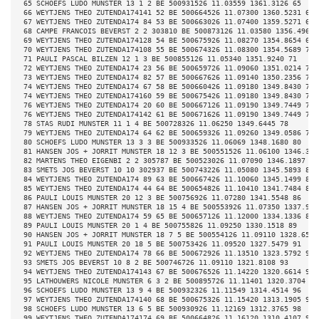
 65 SCHOEFS LUDO MUNSTER 13 1 2 BE 500931526 11.03559 1361.3126 65 
 66 WEYTJENS THEO ZUTENDA174141 52 BE 500664526 11.07300 1360.5231 66 
 67 WEYTJENS THEO ZUTENDA174 84 53 BE 500663026 11.07400 1359.5271 67 
 68 CAMPE FRANCOIS BEVERST 2 2 303810 BE 500873126 11.03580 1356.4965 
 69 WEYTJENS THEO ZUTENDA174128 54 BE 500675926 11.08270 1354.8654 69 
 70 WEYTJENS THEO ZUTENDA174108 55 BE 500674326 11.08300 1354.5689 70 
 71 PAULI PASCAL BILZEN 12 1 3 BE 500855126 11.05340 1351.9240 71 
 72 WEYTJENS THEO ZUTENDA174 23 56 BE 500659726 11.09060 1351.0214 72 
 73 WEYTJENS THEO ZUTENDA174 82 57 BE 500667626 11.09140 1350.2356 73 
 74 WEYTJENS THEO ZUTENDA174 67 58 BE 500660426 11.09180 1349.8430 74 
 74 WEYTJENS THEO ZUTENDA174160 59 BE 500675426 11.09180 1349.8430 74 
 76 WEYTJENS THEO ZUTENDA174 20 60 BE 500667126 11.09190 1349.7449 76 
 76 WEYTJENS THEO ZUTENDA174142 61 BE 500671626 11.09190 1349.7449 76 
 78 STAS RUDI MUNSTER 11 1 4 BE 500728326 11.06250 1349.6445 78 
 79 WEYTJENS THEO ZUTENDA174 64 62 BE 500659326 11.09260 1349.0586 79 
 80 SCHOEFS LUDO MUNSTER 13 3 3 BE 500933526 11.06069 1348.1680 80 
 81 HANSEN JOS + JORRIT MUNSTER 18 12 3 BE 500551526 11.06100 1346.374
 82 MARTENS THEO EIGENBI 2 2 305787 BE 500523026 11.07090 1346.1897 82
 83 SMETS JOS BEVERST 10 10 302937 BE 500743226 11.05080 1345.5893 83 
 84 WEYTJENS THEO ZUTENDA174 89 63 BE 500667426 11.10060 1345.1499 84 
 85 WEYTJENS THEO ZUTENDA174 44 64 BE 500654826 11.10410 1341.7484 85 
 86 PAULI LOUIS MUNSTER 20 12 3 BE 500756926 11.07280 1341.5548 86 
 87 HANSEN JOS + JORRIT MUNSTER 18 15 4 BE 500553926 11.07350 1337.993
 88 WEYTJENS THEO ZUTENDA174 59 65 BE 500657126 11.12000 1334.1336 88 
 89 PAULI LOUIS MUNSTER 20 1 4 BE 500755826 11.09250 1330.1518 89 
 90 HANSEN JOS + JORRIT MUNSTER 18 7 5 BE 500554126 11.09110 1328.6525
 91 PAULI LOUIS MUNSTER 20 18 5 BE 500753426 11.09520 1327.5479 91 
 92 WEYTJENS THEO ZUTENDA174 78 66 BE 500672926 11.13510 1323.5792 92 
 93 SMETS JOS BEVERST 10 8 2 BE 500746726 11.09110 1321.8108 93 
 94 WEYTJENS THEO ZUTENDA174143 67 BE 500676526 11.14220 1320.6614 94 
 95 LATHOUWERS NICOLE MUNSTER 6 3 2 BE 500895726 11.11401 1320.3704 95
 96 SCHOEFS LUDO MUNSTER 13 9 4 BE 500932326 11.11549 1314.4514 96 
 97 WEYTJENS THEO ZUTENDA174140 68 BE 500675326 11.15420 1313.1905 97 
 98 SCHOEFS LUDO MUNSTER 13 6 5 BE 500930926 11.12169 1312.3765 98 
 99 WEYTJENS THEO ZUTENDA174174 69 BE 500664826 11.16120 1310.4107 99 