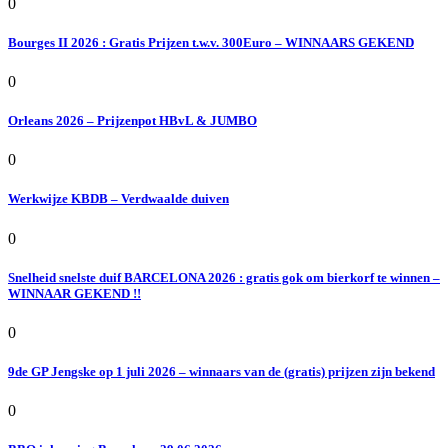
0
Bourges II 2026 : Gratis Prijzen t.w.v. 300Euro – WINNAARS GEKEND
0
Orleans 2026 – Prijzenpot HBvL & JUMBO
0
Werkwijze KBDB – Verdwaalde duiven
0
Snelheid snelste duif BARCELONA 2026 : gratis gok om bierkorf te winnen –
WINNAAR GEKEND !!
0
9de GP Jengske op 1 juli 2026 – winnaars van de (gratis) prijzen zijn bekend
0