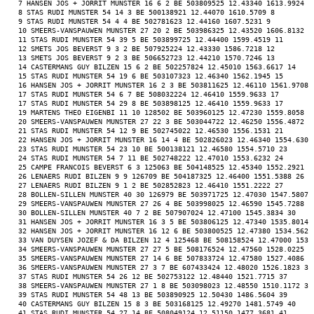
 7 HANSEN JOS + JORRIT MUNSTER 16 6 2 BE 503809525 12.43340 1613.9924 7
 8 STAS RUDI MUNSTER 54 14 3 BE 500138921 12.44070 1610.5709 8 
 9 STAS RUDI MUNSTER 54 4 4 BE 502781623 12.44160 1607.5231 9 
 10 SMEERS-VANSPAUWEN MUNSTER 27 20 2 BE 503986325 12.43520 1606.8132 1
 11 STAS RUDI MUNSTER 54 39 5 BE 503899725 12.44400 1599.4519 11 
 12 SMETS JOS BEVERST 9 3 2 BE 507925224 12.43330 1586.7218 12 
 13 SMETS JOS BEVERST 9 2 3 BE 506652723 12.44210 1570.7246 13 
 14 CASTERMANS GUY BILZEN 15 6 2 BE 502257824 12.45010 1563.6617 14 
 15 STAS RUDI MUNSTER 54 19 6 BE 503107323 12.46340 1562.1945 15 
 16 HANSEN JOS + JORRIT MUNSTER 16 2 3 BE 503811625 12.46110 1561.9708 
 17 STAS RUDI MUNSTER 54 6 7 BE 508032224 12.46410 1559.9633 17 
 17 STAS RUDI MUNSTER 54 29 8 BE 503898125 12.46410 1559.9633 17 
 19 MARTENS THEO EIGENBI 11 10 128502 BE 503960125 12.47230 1559.8058 1
 20 SMEERS-VANSPAUWEN MUNSTER 27 22 3 BE 503044722 12.46250 1556.4872 2
 21 STAS RUDI MUNSTER 54 12 9 BE 502745022 12.46530 1556.1531 21 
 22 HANSEN JOS + JORRIT MUNSTER 16 14 4 BE 502826023 12.46340 1554.6302
 23 STAS RUDI MUNSTER 54 23 10 BE 500138121 12.46580 1554.5710 23 
 24 STAS RUDI MUNSTER 54 7 11 BE 502748222 12.47010 1553.6232 24 
 25 CAMPE FRANCOIS BEVERST 6 3 125063 BE 504148525 12.45340 1552.2921 2
 26 LENAERS RUDI BILZEN 9 9 126709 BE 504187325 12.46400 1551.5388 26 
 27 LENAERS RUDI BILZEN 9 1 2 BE 502852823 12.46410 1551.2222 27 
 28 BOLLEN-SILLEN MUNSTER 40 30 126979 BE 503971725 12.47030 1547.5807 
 29 SMEERS-VANSPAUWEN MUNSTER 27 26 4 BE 503998025 12.46590 1545.7288 2
 30 BOLLEN-SILLEN MUNSTER 40 7 2 BE 507907024 12.47100 1545.3834 30 
 31 HANSEN JOS + JORRIT MUNSTER 16 3 5 BE 503806125 12.47340 1535.8014 
 32 HANSEN JOS + JORRIT MUNSTER 16 12 6 BE 503800525 12.47380 1534.5623
 33 VAN DUYSEN JOZEF & DA BILZEN 12 4 125468 BE 508158524 12.47000 1530
 34 SMEERS-VANSPAUWEN MUNSTER 27 27 5 BE 508176524 12.47560 1528.0225 3
 35 SMEERS-VANSPAUWEN MUNSTER 27 14 6 BE 507833724 12.47580 1527.4086 3
 36 SMEERS-VANSPAUWEN MUNSTER 27 3 7 BE 607433424 12.48020 1526.1823 36
 37 STAS RUDI MUNSTER 54 26 12 BE 502753122 12.48440 1521.7715 37 
 38 SMEERS-VANSPAUWEN MUNSTER 27 1 8 BE 503098023 12.48550 1510.1172 38
 39 STAS RUDI MUNSTER 54 48 13 BE 503890925 12.50430 1486.5604 39 
 40 CASTERMANS GUY BILZEN 15 8 3 BE 503168125 12.49270 1481.5749 40 
 41 STAS RUDI MUNSTER 54 27 14 BE 508049124 12.51150 1477.3681 41 