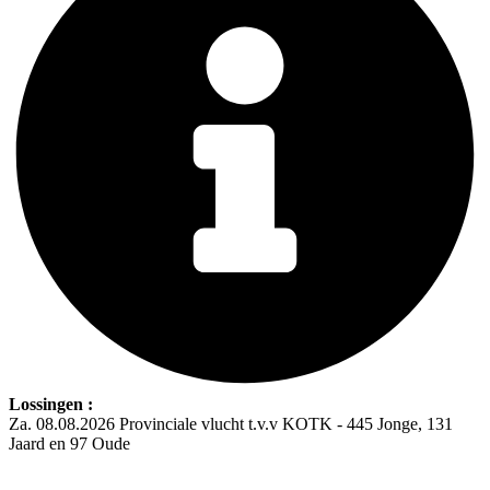
Lossingen :
Za. 08.08.2026 Provinciale vlucht t.v.v KOTK - 445 Jonge, 131
Jaard en 97 Oude