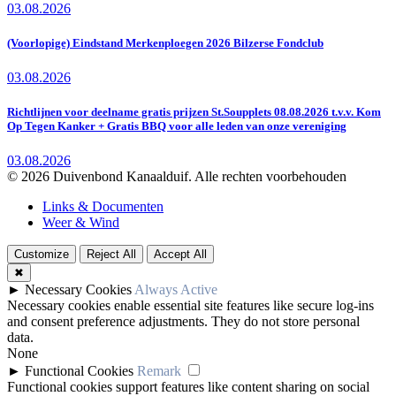
03.08.2026
(Voorlopige) Eindstand Merkenploegen 2026 Bilzerse Fondclub
03.08.2026
Richtlijnen voor deelname gratis prijzen St.Soupplets 08.08.2026 t.v.v. Kom
Op Tegen Kanker + Gratis BBQ voor alle leden van onze vereniging
03.08.2026
© 2026 Duivenbond Kanaalduif. Alle rechten voorbehouden
Links & Documenten
Weer & Wind
Customize
Reject All
Accept All
✖
►
Necessary Cookies
Always Active
Necessary cookies enable essential site features like secure log-ins
and consent preference adjustments. They do not store personal
data.
None
►
Functional Cookies
Remark
Functional cookies support features like content sharing on social