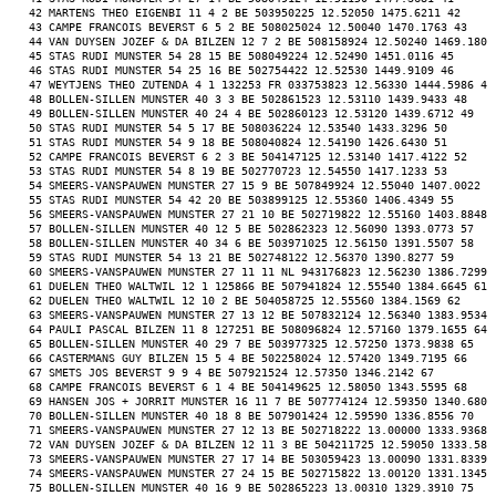
 42 MARTENS THEO EIGENBI 11 4 2 BE 503950225 12.52050 1475.6211 42 
 43 CAMPE FRANCOIS BEVERST 6 5 2 BE 508025024 12.50040 1470.1763 43 
 44 VAN DUYSEN JOZEF & DA BILZEN 12 7 2 BE 508158924 12.50240 1469.1803
 45 STAS RUDI MUNSTER 54 28 15 BE 508049224 12.52490 1451.0116 45 
 46 STAS RUDI MUNSTER 54 25 16 BE 502754422 12.52530 1449.9109 46 
 47 WEYTJENS THEO ZUTENDA 4 1 132253 FR 033753823 12.56330 1444.5986 47
 48 BOLLEN-SILLEN MUNSTER 40 3 3 BE 502861523 12.53110 1439.9433 48 
 49 BOLLEN-SILLEN MUNSTER 40 24 4 BE 502860123 12.53120 1439.6712 49 
 50 STAS RUDI MUNSTER 54 5 17 BE 508036224 12.53540 1433.3296 50 
 51 STAS RUDI MUNSTER 54 9 18 BE 508040824 12.54190 1426.6430 51 
 52 CAMPE FRANCOIS BEVERST 6 2 3 BE 504147125 12.53140 1417.4122 52 
 53 STAS RUDI MUNSTER 54 8 19 BE 502770723 12.54550 1417.1233 53 
 54 SMEERS-VANSPAUWEN MUNSTER 27 15 9 BE 507849924 12.55040 1407.0022 5
 55 STAS RUDI MUNSTER 54 42 20 BE 503899125 12.55360 1406.4349 55 
 56 SMEERS-VANSPAUWEN MUNSTER 27 21 10 BE 502719822 12.55160 1403.8848 
 57 BOLLEN-SILLEN MUNSTER 40 12 5 BE 502862323 12.56090 1393.0773 57 
 58 BOLLEN-SILLEN MUNSTER 40 34 6 BE 503971025 12.56150 1391.5507 58 
 59 STAS RUDI MUNSTER 54 13 21 BE 502748122 12.56370 1390.8277 59 
 60 SMEERS-VANSPAUWEN MUNSTER 27 11 11 NL 943176823 12.56230 1386.7299 
 61 DUELEN THEO WALTWIL 12 1 125866 BE 507941824 12.55540 1384.6645 61 
 62 DUELEN THEO WALTWIL 12 10 2 BE 504058725 12.55560 1384.1569 62 
 63 SMEERS-VANSPAUWEN MUNSTER 27 13 12 BE 507832124 12.56340 1383.9534 
 64 PAULI PASCAL BILZEN 11 8 127251 BE 508096824 12.57160 1379.1655 64 
 65 BOLLEN-SILLEN MUNSTER 40 29 7 BE 503977325 12.57250 1373.9838 65 
 66 CASTERMANS GUY BILZEN 15 5 4 BE 502258024 12.57420 1349.7195 66 
 67 SMETS JOS BEVERST 9 9 4 BE 507921524 12.57350 1346.2142 67 
 68 CAMPE FRANCOIS BEVERST 6 1 4 BE 504149625 12.58050 1343.5595 68 
 69 HANSEN JOS + JORRIT MUNSTER 16 11 7 BE 507774124 12.59350 1340.6802
 70 BOLLEN-SILLEN MUNSTER 40 18 8 BE 507901424 12.59590 1336.8556 70 
 71 SMEERS-VANSPAUWEN MUNSTER 27 12 13 BE 502718222 13.00000 1333.9368 
 72 VAN DUYSEN JOZEF & DA BILZEN 12 11 3 BE 504211725 12.59050 1333.583
 73 SMEERS-VANSPAUWEN MUNSTER 27 17 14 BE 503059423 13.00090 1331.8339 
 74 SMEERS-VANSPAUWEN MUNSTER 27 24 15 BE 502715822 13.00120 1331.1345 
 75 BOLLEN-SILLEN MUNSTER 40 16 9 BE 502865223 13.00310 1329.3910 75 