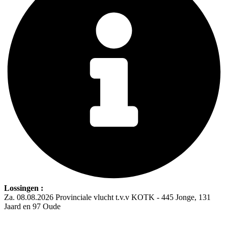
Lossingen :
Za. 08.08.2026 Provinciale vlucht t.v.v KOTK - 445 Jonge, 131
Jaard en 97 Oude