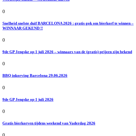
0
Snelheid snelste duif BARCELONA 2026 : gratis gok om bierkorf te winnen –
WINNAAR GEKEND !!
0
9de GP Jengske op 1 juli 2026 – winnaars van de (gratis) prijzen zijn bekend
0
BBQ inkorving Barcelona 29.06.2026
0
9de GP Jengske op 1 juli 2026
0
Gratis bierkorven tijdens weekend van Vaderdag 2026
0