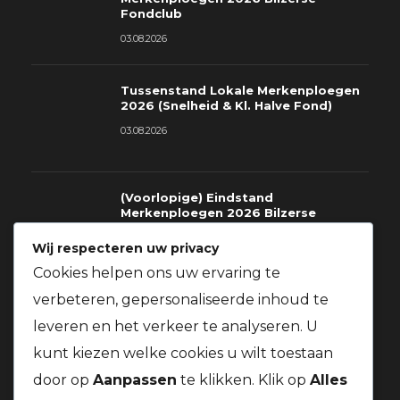
Fondclub
03.08.2026
Tussenstand Lokale Merkenploegen
2026 (Snelheid & Kl. Halve Fond)
03.08.2026
(Voorlopige) Eindstand
Merkenploegen 2026 Bilzerse
Fondclub
Wij respecteren uw privacy
03.08.2026
Cookies helpen ons uw ervaring te
verbeteren, gepersonaliseerde inhoud te
Richtlijnen voor deelname gratis
prijzen St.Soupplets 08.08.2026
leveren en het verkeer te analyseren. U
t.v.v. Kom Op Tegen Kanker + Gratis
BBQ voor alle leden van onze
kunt kiezen welke cookies u wilt toestaan
vereniging
door op
Aanpassen
te klikken. Klik op
Alles
03.08.2026