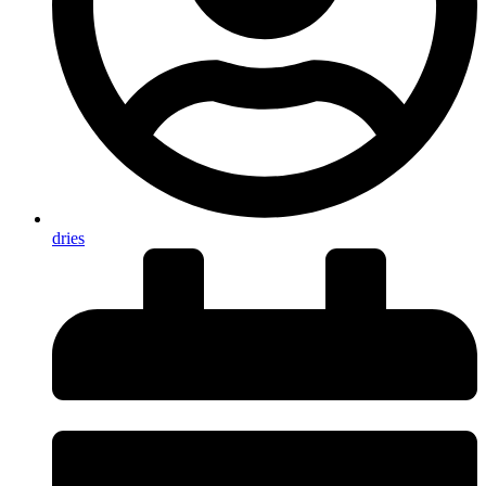
dries