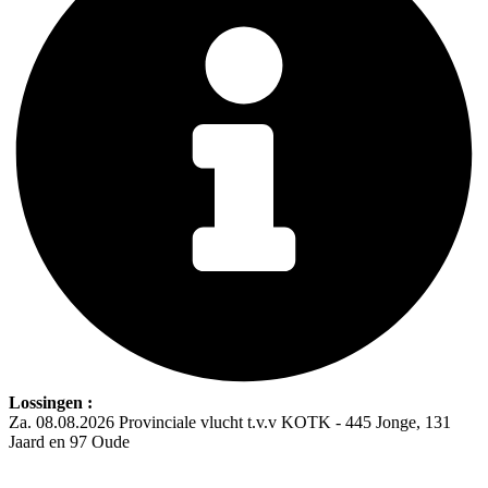
Lossingen :
Za. 08.08.2026 Provinciale vlucht t.v.v KOTK - 445 Jonge, 131
Jaard en 97 Oude