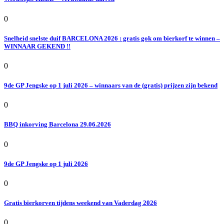
0
Snelheid snelste duif BARCELONA 2026 : gratis gok om bierkorf te winnen –
WINNAAR GEKEND !!
0
9de GP Jengske op 1 juli 2026 – winnaars van de (gratis) prijzen zijn bekend
0
BBQ inkorving Barcelona 29.06.2026
0
9de GP Jengske op 1 juli 2026
0
Gratis bierkorven tijdens weekend van Vaderdag 2026
0