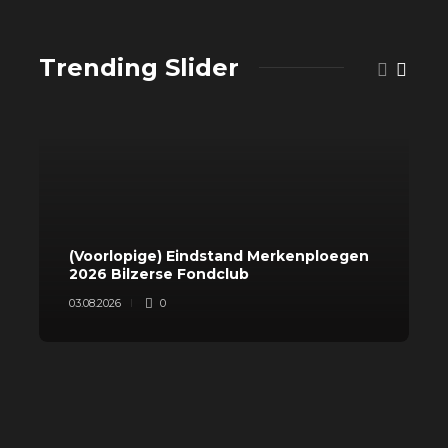
Trending Slider
(Voorlopige) Eindstand Merkenploegen
T
2026 Bilzerse Fondclub
2
03.08.2026
0
0