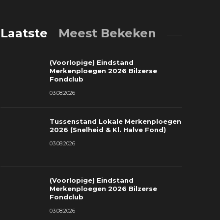
Laatste
Meest Bekeken
(Voorlopige) Eindstand
Merkenploegen 2026 Bilzerse
Fondclub
03.08.2026
Tussenstand Lokale Merkenploegen
ussenstand Lokale Merkenploegen
(Voorlopig
2026 (Snelheid & Kl. Halve Fond)
026 (Snelheid & Kl. Halve Fond)
2026 Bilze
03.08.2026
3.08.2026
0
03.08.2026
(Voorlopige) Eindstand
Merkenploegen 2026 Bilzerse
Fondclub
03.08.2026