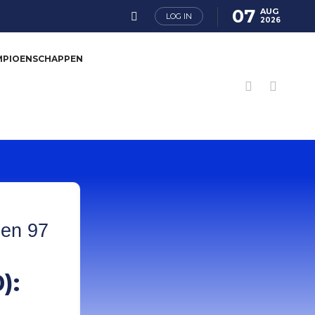
07
AUG
LOG IN
2026
MPIOENSCHAPPEN
 en 97
):