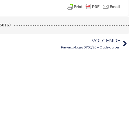
5016) --------------------------------------------------
VOLGENDE
Fay-aux-loges 01/08/20 – Oude duiven