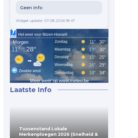
Geen info
Widget update: 07.08.2026 18:47
----------------------------------- GUERET 01-08-20 80 J
Laatste Info
Tussenstand Lokale
(Voorlop
Merkenploegen 2026 (Snelheid &
Merkenp