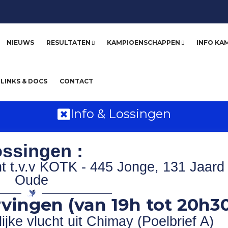
NIEUWS
RESULTATEN
KAMPIOENSCHAPPEN
INFO KA
LINKS & DOCS
CONTACT
Info & Lossingen
ssingen :
ht t.v.v KOTK - 445 Jonge, 131 Jaard
Oude
vingen (van 19h tot 20h30
jke vlucht uit Chimay (Poelbrief A)