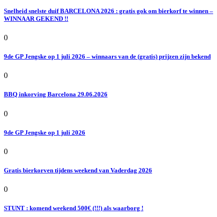
Snelheid snelste duif BARCELONA 2026 : gratis gok om bierkorf te winnen –
WINNAAR GEKEND !!
0
9de GP Jengske op 1 juli 2026 – winnaars van de (gratis) prijzen zijn bekend
0
BBQ inkorving Barcelona 29.06.2026
0
9de GP Jengske op 1 juli 2026
0
Gratis bierkorven tijdens weekend van Vaderdag 2026
0
STUNT : komend weekend 500€ (!!!) als waarborg !