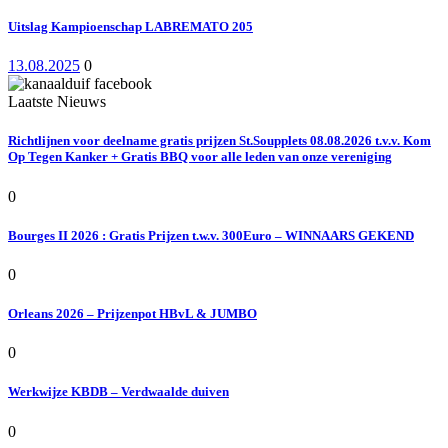
Uitslag Kampioenschap LABREMATO 205
13.08.2025
0
Laatste Nieuws
Richtlijnen voor deelname gratis prijzen St.Soupplets 08.08.2026 t.v.v. Kom
Op Tegen Kanker + Gratis BBQ voor alle leden van onze vereniging
0
Bourges II 2026 : Gratis Prijzen t.w.v. 300Euro – WINNAARS GEKEND
0
Orleans 2026 – Prijzenpot HBvL & JUMBO
0
Werkwijze KBDB – Verdwaalde duiven
0